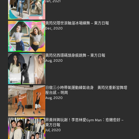
Jan, 2021
黃筠兒隱世滾軸溜冰場練舞 – 東方日報
Dec, 2020
黃筠兒西環碼頭身痕跳舞 – 東方日報
Aug, 2020
日做三小時帶氧運動練氣收身 黃筠兒重新習舞增
壓台感 – 明周
Aug, 2020
畀黃祥興玩謝！李思林愛Gym Man：愈嫩愈好 –
東方日報
Jul, 2020