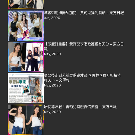
城城御用排舞師加持 黃筠兒操到濕晒 – 東方日報
Jun, 2020
【態度好重要】黃筠兒學唱歌獲讚有天分 – 東方日
報
May, 2020
從幕後走到幕前展唱跳才藝 李思林李玟互相扶持
打天下 – 文匯報
May, 2020
唔使導演教！黃筠兒喊戲真情流露 – 東方日報
May, 2020