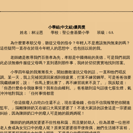
小學組(中文組)優異獎
姓名：林沚恩 學校：聖公會基榮小學 班級：6A
為什麼要孝順父母，聽從父母的指令？年輕人不是應該無拘無束的嗎？
這些疑問一直存在於現今年輕人的思想中，也包括以前的我。
老師總是教導我們百善孝為先，孝順是中國傳統的美德，可是我們就因
此必須無條件服從父母嗎？直到遇到那件事，我終於切切實實地找到答案。
小學四年級的我漸漸長大，開始膽敢違抗父母的話，一直和他們唱反
調。某一天，我上完補習課回家感到很疲累，打算不練習鋼琴。可是爸爸強要
我繼續練習，說：「你馬上要比賽了，再不練習就來不及了。」我反駁道：
「你憑什麼命令我做事情？我有自由權利。」爸爸聽到這句話後七竅生煙，氣
沖沖地對我說：「任何事情都需
「你這個廢人白吃白住還不止，現在還偷錢，你信不信我報警把你關進
監牢。」隔離陳師奶又在破口大罵笑婆婆了！不過大家請勿誤會這是一宗婆媳
糾紛，因為陳師奶口中的廢人可是她的親媽媽呢！
陳師奶的媽媽笑婆婆不但性格和藹，而且樂於助人，但為甚麼一位慈祥
老人會成為女兒口中的廢人呢？原來笑婆婆很早便喪偶，她們生活雖不富裕，