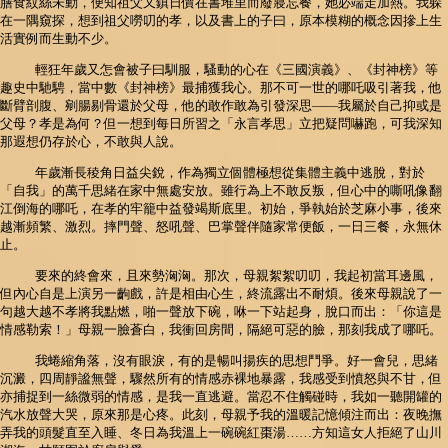
膳食紋絲未動，便知祖父又鎮日價在書堆里而廢寢忘餐，她必端走加熱。我躲
在一隅窺探，想到祖父嘮叨的孝，以及書上的子曰，原本模糊的概念因摻上生
活實例而生動不少。
輕狂年歲又怎會被子曰馴服，騷動的心在《三國演義》、《封神榜》等
趣史中馳騁，當中數《封神榜》最捕獲我心。那不可一世的哪吒吸引著我，他
斷臂剖腹、剜腸剔骨還於父母，他的敢作敢為引發深思——我屬於自己抑或是
父母？孝是為何？但一想到每日所習之「永言孝思」立把疑問嚇跑，可我深知
那遐想仍存於心，不敢與人說。
年歲漸長稜角日益尖銳，作為獨立個體極想從集體主義中逃脫，對於
「自我」的萬千思緒在家中無處安放。雖行為上不敢反叛，但心中的嘶吼像翻
江倒海的哪吒，在孝的牢籠中益發竭斯底里。初始，爭執始於芝麻小事，後來
越漸頻繁、激烈。摔門聲、怒吼聲、巴掌聲伴隨家常便飯，一日三餐，永無休
止。
要來的終會來，且來勢洶洶。那次，母親絮絮叨叨，我起初當耳邊風，
但內心自是上演另一齣戲，許是相由心生，終流露出不耐煩。後來母親說了一
句越大越不孝將我點燃，啪一聲放下碗，咻一下站起身，脫口而出：「你這是
情感勒索！」母親一臉蒼白，我衝回房間，隔絕可惡的臉，那刻我成了哪吒。
我蜷縮角落，沒有眼淚，有的是暢叫揚疾的思想鬥爭。好一會兒，思緒
沉澱，四周靜謐無聲，驟然所有的情感赤裸地暴露，我感受到憤怒與不甘，但
亦捕捉到一絲微弱的情感，是我一直逃避。當忍不住觸碰時，我如一聽開罐的
汽水放聲大哭，原來那是心疼。此刻，母親予我的溫暖記憶傾注而出：夜晚撫
弄我的頭髮直至入睡、冬日為我溫上一碗碗紅棗湯……方知這女人拒絕了山川