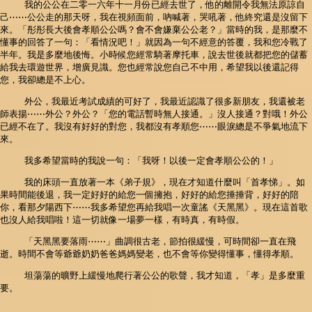
我的公公在二零一六年十一月份已經去世了，他的離開令我無法原諒自
己⋯⋯公公走的那天呀，我在視頻面前，吶喊著，哭吼著，他終究還是沒留下
來。「彤彤長大後會孝順公公嗎？會不會嫌棄公公老？」當時的我，是那麼不
懂事的回答了一句：「看情況吧！」就因為一句不經意的答覆，我和您冷戰了
半年。我是多麼地後悔。小時候您經常騎著摩托車，說去世後就都把您的儲蓄
給我去環遊世界，增廣見識。您也經常說您自己不中用，希望我以後還記得
您，我卻總是不上心。
外公，我最近考試成績的可好了，我最近認識了很多新朋友，我還被老
師表揚⋯⋯外公？外公？「您的電話暫時無人接通。」沒人接通？對哦！外公
已經不在了。我沒有好好的對您，我都沒有孝順您⋯⋯眼淚總是不爭氣地流下
來。
我多希望當時的我說一句：「我呀！以後一定會孝順公公的！」
我的床頭一直放著一本《弟子規》，現在才知道什麼叫「首孝悌」。如
果時間能後退，我一定好好的給您一個擁抱，好好的給您捶捶背，好好的陪
你，看那夕陽西下⋯⋯我多希望您再給我唱一次童謠《天黑黑》。現在這首歌
也沒人給我唱啦！這一切就像一場夢一樣，有時真，有時假。
「天黑黑要落雨⋯⋯」曲調很古老，節拍很緩慢，可時間卻一直在飛
逝。時間不會等爺爺奶奶爸爸媽媽變老，也不會等你變得懂事，懂得孝順。
坦蕩蕩的曠野上緩慢地爬行著公公的歌聲，我才知道，「孝」是多麼重
要。