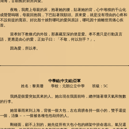
湖海，甘願囿於廚房與愛。
夜晚，我爬上母親的床，抱著她的腰，貼著她的背，心中堆積的千山化
成聲聲嗚咽，母親回抱我，下巴貼著我額頭。原來愛，就是沒有理由的心疼和
不設前提的寬容。好比殷十娘對哪吒的愛與原諒，哪吒因十娘離世而痛心疾
首。
當孝卸下教條式的外殼，那裹藏至深的便是愛。孝不應只是行動及言
語，更應是由心的愛，正如子曰：「不敬，何以別乎？」。
因為愛，所以孝。
中學組(中文組)亞軍
姓名：黎美珊 學校：元朗公立中學 班級：5C
我媽是個愛突如其來的人。她出現在我面前時，總伴隨著壞天氣和無數
的行李。
她冒暴雨來到上海，背後一個大包，左右肩膀各持一個小的，雙手還提
一個，活像－－一個被各種包包劫持的人。
剛碰面，顧不上別的，她先從所有大包小包的綁架中拚命逃出。氣兒還