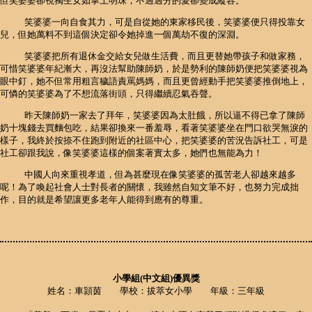
但笑婆婆卻視獨生女如掌上明珠，不過過分的愛卻變成縱容。
笑婆婆一向自食其力，可是自從她的東家移民後，笑婆婆便只得投靠女
兒，但她萬料不到這個決定卻令她掉進一個萬劫不復的深淵。
笑婆婆把所有退休金交給女兒做生活費，而且更替她帶孩子和做家務，
可惜笑婆婆年紀漸大，再沒法幫助陳師奶，於是勢利的陳師奶便把笑婆婆視為
眼中釘，她不但常用粗言穢語責罵媽媽，而且更曾經動手把笑婆婆推倒地上，
可憐的笑婆婆為了不想流落街頭，只得繼續忍氣吞聲。
昨天陳師奶一家去了拜年，笑婆婆因為太肚餓，所以逼不得已拿了陳師
奶十塊錢去買麵包吃，結果卻換來一番羞辱，看著笑婆婆坐在門口欲哭無淚的
樣子，我終於按捺不住跑到附近的社區中心，把笑婆婆的苦況告訴社工，可是
社工卻跟我說，像笑婆婆這樣的個案著實太多，她們也無能為力！
中國人向來重視孝道，但為甚麼現在像笑婆婆的孤苦老人卻越來越多
呢！為了喚起社會人士對長者的關懷，我雖然自知文筆不好，也努力完成拙
作，目的就是希望讓更多老年人能得到應有的尊重。
小學組(中文組)優異獎
姓名：車頴茵 學校：拔萃女小學 年級：三年級