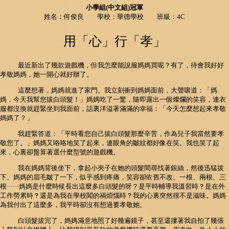
小學組(中文組)冠軍
姓名：何俊良 學校：華德學校 班級：4C
用「心」行「孝」
最近新出了幾款遊戲機，但我怎麼能說服媽媽買呢？有了，待會我好好
孝敬媽媽，她一開心就好辦了。
這麼想著，媽媽就進了家門。我立刻衝到媽媽面前，大聲嚷道：「媽
媽，今天我幫您拔白頭髮！」媽媽吃了一驚，隨即露出一個燦爛的笑容，連衣
服都沒換就趕緊坐到我面前，話裏洋溢著滿滿的幸福：「今天怎麼想起來孝敬
媽媽了？」
我趕緊答道：「平時看您自己拔白頭髮那麼辛苦，作為兒子我當然要孝
敬您了。」媽媽又咯咯地笑了起來，連眼角的皺紋都好像在笑。我也笑了起
來，心裏卻盤算著選什麼型號的遊戲機。
我在媽媽背後坐下，拿起小夾子在她的頭髮間尋找著銀絲，然後迅猛拔
下。媽媽的眉毛皺了一下，似乎感到疼痛，笑容卻依舊不改。一根、兩根、三
根······媽媽是什麼時候長出這麼多白頭髮的呀？是平時輔導我溫習時？是在外
工作勞累時？還是為我在學校闖的禍煩惱時？我的心裏突然很不是滋味。媽媽
為我付出了這麼多，我平時卻沒有想過要孝敬她。
白頭髮拔完了，媽媽滿意地照了好幾遍鏡子，甚至還摟著我自拍了幾張