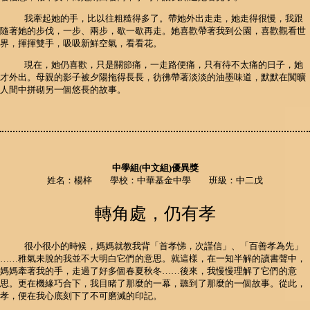
我牽起她的手，比以往粗糙得多了。帶她外出走走，她走得很慢，我跟
隨著她的步伐，一步、兩步，歇一歇再走。她喜歡帶著我到公園，喜歡觀看世
界，揮揮雙手，吸吸新鮮空氣，看看花。
現在，她仍喜歡，只是關節痛，一走路便痛，只有待不太痛的日子，她
才外出。母親的影子被夕陽拖得長長，彷彿帶著淡淡的油墨味道，默默在闃曠
人間中拼砌另一個悠長的故事。
中學組(中文組)優異獎
姓名：楊梓 學校：中華基金中學 班級：中二戊
轉角處，仍有孝
很小很小的時候，媽媽就教我背「首孝悌，次謹信」、「百善孝為先」
……稚氣未脫的我並不大明白它們的意思。就這樣，在一知半解的讀書聲中，
媽媽牽著我的手，走過了好多個春夏秋冬……後來，我慢慢理解了它們的意
思。更在機緣巧合下，我目睹了那麼的一幕，聽到了那麼的一個故事。從此，
孝，便在我心底刻下了不可磨滅的印記。