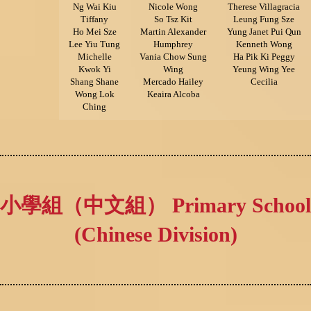
Ng Wai Kiu
Nicole Wong
Therese Villagracia
Tiffany
So Tsz Kit
Leung Fung Sze
Ho Mei Sze
Martin Alexander
Yung Janet Pui Qun
Lee Yiu Tung
Humphrey
Kenneth Wong
Michelle
Vania Chow Sung
Ha Pik Ki Peggy
Kwok Yi
Wing
Yeung Wing Yee
Shang Shane
Mercado Hailey
Cecilia
Wong Lok
Keaira Alcoba
Ching
小學組（中文組） Primary School
(Chinese Division)