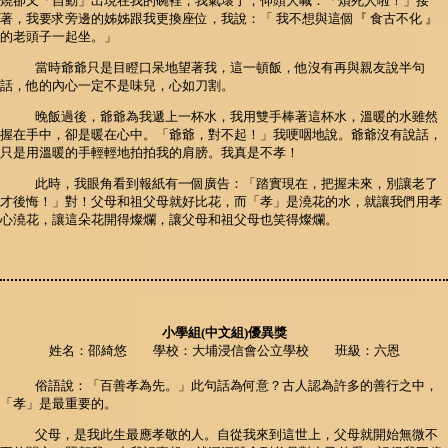
燒卻又「自動」出現在我的碗裡，我氣壞了，仰頭大喊：「煩死人啦！」接
著，我要求旁邊的姊姊跟我更換座位，我說：「 我不想與這個『 食古不化 』
的老頭子一起坐。」
當時爺爺只是目瞪口呆地望著我，這一頓飯，他沒有再與親友說半句
話，他的內心一定不是味兒，心如刀割。
晚飯過後，爺爺為我遞上一杯水，我用雙手棒著這杯水，溫暖的水雖然
握在手中，卻是暖在心中。「爺爺，對不起！」我哽咽地說。爺爺沒有說話，
只是用溫暖的手輕輕地拍拍我的肩膀。我真是不孝！
此時，我眼角看到報紙有一個廣告：「踏實現在，把握未來，別讓老了
才後悔！」對！父母和祖父母就好比花，而「孝」是澆花的水，就讓我們用孝
心澆花，讓這朵花開得燦爛，讓父母和祖父母也笑得燦爛。
小學組(中文組)優異獎
姓名：邵綺悠 學校：大埔浸信會公立學校 班級：六恩
俗語說：「百善孝為先。」此句話為何意？古人認為許多的善行之中，
「孝」是最重要的。
父母，是我此生最應孝敬的人。自從我來到這世上，父母就開始無微不