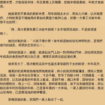
磨磨米漿，才能保留米味；而且要磨上百幾圈，把糯米慢慢磨細，年糕才會細
滑。
她接著把手磨成的新鮮米漿，用布袋隔去水分，再加入片糖，以木棍攪
拌。小時候實是不懂她爲何要如此費盡力氣和心血，折騰一大番工夫做年糕，
禁不住的問：
「媽，爲什麽要耗費工夫做年糕呢？去市場買現成的，不是挺便捷
嗎？」
她沒好氣的道：「小孩子懂什麽！做年糕是做給祖先神明吃的，是我們
後代的誠意。用買的怎安好心！」
當時的我還小，聽罷，瞧著貼在門上的一對猙獰的門神，深怕用現買的
年糕真的會惹他們來討自己債，咂咂舌就再沒提起過此事。
後來長大了，我才醒悟這其中也蘊含著母親對子女的盼望：年年高升。
爐裏的乾柴興致熱熾地劈啪燃燒著，狹小的廚房煙霧瀰漫，燻得人雙眼
流淚。母親一直伴在灶旁看火，寸步不離。苦等了四個小時，打開鑊蓋，一底
黃澄澄，以瓦缽盛着的年糕呈上飯桌。柔韌不糊，滿口米香，甜味恰好，有獨
特的嚼勁兒，咬上一口，回味無窮。那時家裏貧困，孩子沒有錢買甜食，所以
能在新年吃到母親的年糕，已是童年裏的一大幸福。一家人圍坐吃年糕，無須
山珍海味，已是樂滋滋的精神饗宴。
那種甜膩的黏，把我們一家人黏在了一起。