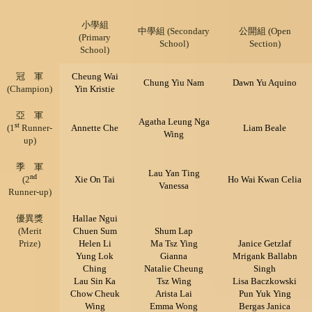
小學組
中學組 (Secondary
公開組 (Open
(Primary
School)
Section)
School)
冠 軍
Cheung Wai
Chung Yiu Nam
Dawn Yu Aquino
(Champion)
Yin Kristie
亞 軍
Agatha Leung Nga
st
(1
Runner-
Annette Che
Liam Beale
Wing
up)
季 軍
Lau Yan Ting
nd
(2
Xie On Tai
Ho Wai Kwan Celia
Vanessa
Runner-up)
優異獎
Hallae Ngui
(Merit
Chuen Sum
Shum Lap
Prize)
Helen Li
Ma Tsz Ying
Janice Getzlaf
Yung Lok
Gianna
Mrigank Ballabn
Ching
Natalie Cheung
Singh
Lau Sin Ka
Tsz Wing
Lisa Baczkowski
Chow Cheuk
Arista Lai
Pun Yuk Ying
Wing
Emma Wong
Bergas Janica