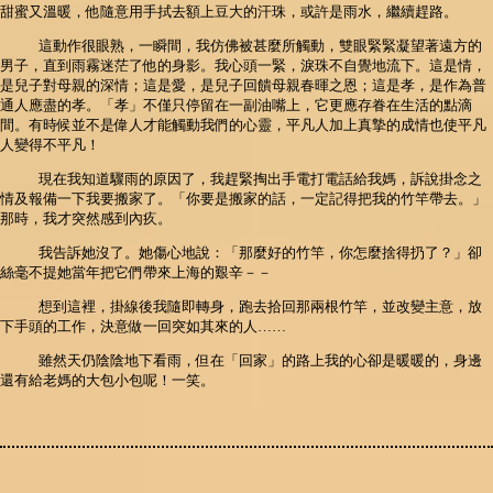
甜蜜又溫暖，他隨意用手拭去額上豆大的汗珠，或許是雨水，繼續趕路。
這動作很眼熟，一瞬間，我仿佛被甚麼所觸動，雙眼緊緊凝望著遠方的
男子，直到雨霧迷茫了他的身影。我心頭一緊，淚珠不自覺地流下。這是情，
是兒子對母親的深情；這是愛，是兒子回饋母親春暉之恩；這是孝，是作為普
通人應盡的孝。「孝」不僅只停留在一副油嘴上，它更應存眷在生活的點滴
間。有時候並不是偉人才能觸動我們的心靈，平凡人加上真摯的成情也使平凡
人變得不平凡！
現在我知道驟雨的原因了，我趕緊掏出手電打電話給我媽，訴說掛念之
情及報備一下我要搬家了。「你要是搬家的話，一定記得把我的竹竿帶去。」
那時，我才突然感到內疚。
我告訴她沒了。她傷心地說：「那麼好的竹竿，你怎麼捨得扔了？」卻
絲毫不提她當年把它們帶來上海的艱辛－－
想到這裡，掛線後我隨即轉身，跑去拾回那兩根竹竿，並改變主意，放
下手頭的工作，決意做一回突如其來的人……
雖然天仍陰陰地下看雨，但在「回家」的路上我的心卻是暖暖的，身邊
還有給老媽的大包小包呢！一笑。