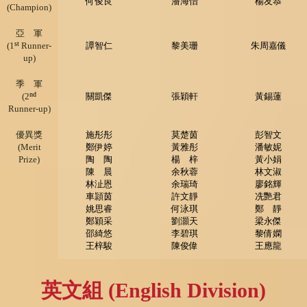
何俊良
潘海怡
楊友恭
(Champion)
亞 軍
st
(1
Runner-
譚智仁
黎美珊
朱周嘉儀
up)
季 軍
nd
(2
關凱傑
張穎軒
黃錫蓮
Runner-up)
優異獎
施彤彤
莫楚茵
彭智文
(Merit
鄭伊婷
黃雅彤
潘敏妮
Prize)
陶 陶
楊 梓
黃小娟
陳 晨
余秋蓉
林文淑
林沚恩
余瑞琦
廖銘輝
車頴茵
許文靜
冼艷君
姚思睿
何泳琪
鄭 靜
鄭穎采
劉灝天
梁永傑
邵綺悠
李碧琪
黎倩嫻
王梓駿
陳俊偉
王應龍
英文組 (English Division)