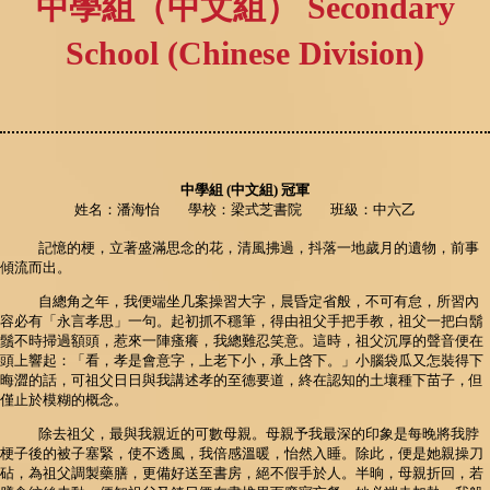
中學組（中文組） Secondary
School (Chinese Division)
中學組 (中文組) 冠軍
姓名：潘海怡 學校：梁式芝書院 班級：中六乙
記憶的梗，立著盛滿思念的花，清風拂過，抖落一地歲月的遺物，前事
傾流而出。
自總角之年，我便端坐几案操習大字，晨昏定省般，不可有怠，所習內
容必有「永言孝思」一句。起初抓不穩筆，得由祖父手把手教，祖父一把白鬍
鬚不時掃過額頭，惹來一陣瘙癢，我總難忍笑意。這時，祖父沉厚的聲音便在
頭上響起：「看，孝是會意字，上老下小，承上啓下。」小腦袋瓜又怎裝得下
晦澀的話，可祖父日日與我講述孝的至德要道，終在認知的土壤種下苗子，但
僅止於模糊的概念。
除去祖父，最與我親近的可數母親。母親予我最深的印象是每晚將我脖
梗子後的被子塞緊，使不透風，我倍感溫暖，怡然入睡。除此，便是她親操刀
砧，為祖父調製藥膳，更備好送至書房，絕不假手於人。半晌，母親折回，若