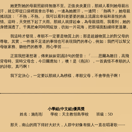
她更對她的母親照顧得無微不至。正值炎炎夏日，那婦人看到她母親出
汗，就立即從口袋裡面拿出手帕，一邊為她擦汗，一邊問：「熱嗎？」她母親
搖頭說：「不熱，不熱。」我可以看到老婆婆的臉上流露出幸福和喜悅的表
情。這時，天突然下起了大雨。那婦人就撐起傘，為母親擋雨。我看到，她的
身體濕透了。千萬把傘同時間綻放，彷如一片花海，把那場面點綴得更溫馨。
我這時才發現，孝順不一定要是物質上的；那是超越物質上的對父母的
尊敬。其實，一件微不足道的事情也可表現我們的孝心，例如：我們可以幫父
母做家務、聽他們的教導、用心學習……
正當我想著想著，傳來妹妹背誦詩句的聲音：「……思爾為雛日，高飛
背母時。當時父母念，今日爾應知！」噢！是《燕詩》，一首責怪不孝順的人
的詩歌。真巧啊！
我下定決心，一定要以那婦人為榜樣，孝順父母，不會學燕子啊！
小學組(中文組)優異獎
姓名：施彤彤 學校：天主教領島學校 班級：5D
那天，南山的雨下得好大好大，人群中好像有個人一直在唱著歌⋯⋯