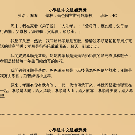
小學組(中文組)優異獎
姓名：陶陶 學校：嗇色園主辦可銘學校 班級：4C
周末，我在家看《弟子規》「入則孝」：「父母呼，應勿緩，父母命，
行勿懶，父母教，須敬聽，父母責，須順承。」
我想了又想，然後，我問爺爺孝順是甚麼。爺爺說孝順是爸爸每周打電
話的噓寒問暖；孝順是爸爸陪爺爺喝茶、聊天、到處走走。
我問奶奶孝順是甚麼。奶奶說孝順是媽媽給奶奶買的漂亮衣服和鞋子；
孝順是姑姑每一年生日給她寄的鮮花。
我問爸爸孝順是甚麼。爸爸說孝順是下班後我為爸爸倒的熱水；孝順是
我努力學習，刻苦練習小提琴。
原來，孝順有你有我有他，一代一代地傳承下來，將我們緊密地聯繫在
一起。孝順是太陽，給人溫暖；孝順是大山，給人依靠；孝順是美德，給人希
望。
小學組(中文組)優異獎