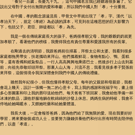
「養兒一百歲，長憂九十九。」這句中國名言我已經聽過很多遍了。它
説出父母對子女付出無限的愛和奉獻，所以我們中國人對「孝」十分重視。
在中國，孝的觀念源遠流長，甲骨文中早就出現了「孝」字。漢代「以
孝治天下」，規定《孝經》為必讀的課本，可見到在這種思想的巨大影響力
下，包括父子、君臣、師徒都以「孝」為先。
我是一個在傳統家庭長大的孩子。爸媽很孝順父母，我的爺爺奶奶就更
加孝順了。看著他們的榜樣，我覺得我也有責任尊重和愛護我所有的長輩。
在剛過去的清明節，我跟爸媽前往掃墓，拜祭太公和太婆。我看到很多
家庭都拖男帶女，扶老攜幼來拜山。他們攜着鮮花，食物有點心、鴨、蛋糕
等，還有香燭和紙紥祭品，一行人高高興興地乘搭巴士，然後步行上山去到墓
前，向祖先恭敬叩頭拜祭。那裏人山人海，川流不息，我看見很多孝子賢孫前
來拜祭，這個情境令我深深體會到我們中國人的傳統禮儀。
雖然我年紀很小，但我也懂得孝順父母。每年的父親節和母親節，我都
會花上幾天，設計一張獨一無二的心意卡，寫上我的感謝和祝福字句，畫上很
多心形圖案和印上我的唇印送給他們。每天爸爸下班回家，我會給他準備一杯
冰凍的飲品，讓他舒服地躺在軟綿綿的沙發上休息。媽媽生病的時候，我會不
停地給她喝暖水，又餵她吃藥和給她量體溫。
我長大後，一定會報答爸媽，因為他們給了我無限的愛。現在我要好好
學習，將來要做個成功人士，並要努力賺錢供養他們和付出所有時間去陪伴他
們，以盡「孝道」。