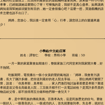
上載到社交媒體上，比我得到最新款的遊戲機時還要高興。原來做一件小小的
孝事，已經能讓她這麼開心了呀！可慚愧的是，我卻不是真心盡孝。如果讓媽
媽知道我幫她拔頭髮別有目的，她一定會很傷心吧？這麼一想，買遊戲機的請
求怎麼也說不出口了。
媽媽，您放心，我以後一定會用「心」行孝，讓您頭上的白髮越來越
少！
小學組(中文組)亞軍
姓名：譚智仁 學校：秀明小學 班級：5D
一月一聚的家庭聚會如期進行，整個家族三代同堂來到我家開大餐，好
不熱鬧。
吃飯期間，電視播出一個小女孩奶聲奶氣地說：「媽咪，我會努力讀
書，長大了賺許多錢，把你送到最好的老人院去享福……」那位媽媽可樂開了
懷，說道：「你真孝順，真孝順……」家人們激烈地討論著甚麼是孝順？難道
孝就是送父母去高級老人院，三五個月都不打一次電話給他？是買許多昂貴的
物品給父母，卻不捨得用五分鐘和他們聊一會兒天？
孝，是中華民族的傳統美德。百善孝為先，這是民族歷史的佳句。要做
一個好人，一個善良的人，一個成功的人，首先就要做到孝。失去孝，就好比