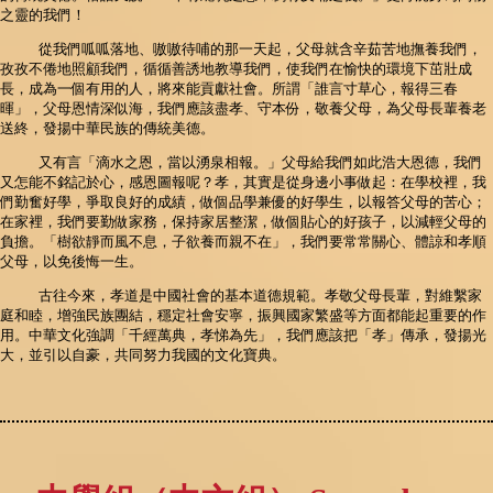
之靈的我們！
從我們呱呱落地、嗷嗷待哺的那一天起，父母就含辛茹苦地撫養我們，
孜孜不倦地照顧我們，循循善誘地教導我們，使我們在愉快的環境下茁壯成
長，成為一個有用的人，將來能貢獻社會。所謂「誰言寸草心，報得三春
暉」，父母恩情深似海，我們應該盡孝、守本份，敬養父母，為父母長輩養老
送終，發揚中華民族的傳統美德。
又有言「滴水之恩，當以湧泉相報。」父母給我們如此浩大恩德，我們
又怎能不銘記於心，感恩圖報呢？孝，其實是從身邊小事做起：在學校裡，我
們勤奮好學，爭取良好的成績，做個品學兼優的好學生，以報答父母的苦心；
在家裡，我們要勤做家務，保持家居整潔，做個貼心的好孩子，以減輕父母的
負擔。「樹欲靜而風不息，子欲養而親不在」，我們要常常關心、體諒和孝順
父母，以免後悔一生。
古往今來，孝道是中國社會的基本道德規範。孝敬父母長輩，對維繫家
庭和睦，增強民族團結，穩定社會安寧，振興國家繁盛等方面都能起重要的作
用。中華文化強調「千經萬典，孝悌為先」，我們應該把「孝」傳承，發揚光
大，並引以自豪，共同努力我國的文化寶典。