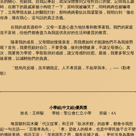
至的關心、照顧我。自我記事起，就深深體會到父母對自己的愛。記得我五歲
時，在鄉下的親戚家被小狗咬了一下，當時我被嚇哭了，同時媽媽也被嚇壞
了，立馬帶我去鎮上的醫院打針，那時媽媽看似比我還緊張，我明白到「傷在
你身，痛在我心」這句話的真正含義。
在我的成長過程中，父母一直盡心盡力地扶養和教導著我。我們的家庭
並不富裕，但他們都會盡力為我提供良好的生活和優質的教育。
隨著我的成長，父母開始慢慢衰老，而我應如何才能讓他們不為我操勞
呢？首先，我要照顧好自己，不要受傷，做到身體健康，不讓父母擔心。其
次，我要努力學習，爭取取得好成績，讓父母感到欣慰。最後，我要多幫父母
做家務，以減輕他們的負責。
「慈烏尚反哺，羔羊猶跪足。人不孝其親，不如草與本。」──《勸孝
歌》
小學組(中文組)優異獎
姓名：王梓駿 學校：聖公會仁立小學 班級：4A
每當聽到花木蘭「代父從軍」和王祥「臥冰求鯉」的故事，都會令我想
起一句古語──「百善孝為先」。「孝」是做人的根本，也是中華民族千古不變
的傳統美德。俗語又說：「羊有跪乳之恩，鴉有反哺之義。」更何況身為萬物