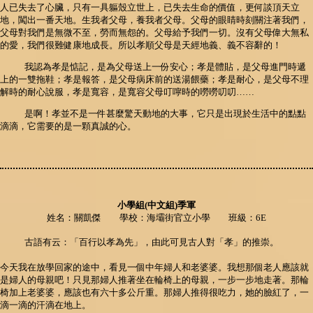
人已失去了心臟，只有一具軀殼立世上，已失去生命的價值，更何談頂天立
地，闖出一番天地。生我者父母，養我者父母。父母的眼睛時刻關注著我們，
父母對我們是無微不至，勞而無怨的。父母給予我們一切。沒有父母偉大無私
的愛，我們很難健康地成長。所以孝順父母是天經地義、義不容辭的！
我認為孝是惦記，是為父母送上一份安心；孝是體貼，是父母進門時遞
上的一雙拖鞋；孝是報答，是父母病床前的送湯餵藥；孝是耐心，是父母不理
解時的耐心說服，孝是寬容，是寬容父母叮嚀時的嘮嘮叨叨……
是啊！孝並不是一件甚麼驚天動地的大事，它只是出現於生活中的點點
滴滴，它需要的是一顆真誠的心。
小學組(中文組)季軍
姓名：關凱傑 學校：海壩街官立小學 班級：6E
古語有云：「百行以孝為先」，由此可見古人對「孝」的推崇。
今天我在放學回家的途中，看見一個中年婦人和老婆婆。我想那個老人應該就
是婦人的母親吧！只見那婦人推著坐在輪椅上的母親，一步一步地走著。那輪
椅加上老婆婆，應該也有六十多公斤重。那婦人推得很吃力，她的臉紅了，一
滴一滴的汗滴在地上。