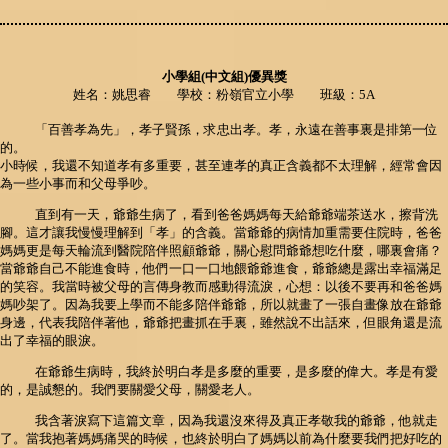
小學組(中文組)優異獎
姓名：姚思睿 學校：粉嶺官立小學 班級：5A
「百善孝為先」，孝子賢孫，求忠出孝。孝，永遠在善事裏是排第一位
的。
小時候，我還不知道孝有多重要，甚至連孝的真正含義都不太理解，經常會因
為一些小事而和父母爭吵。
直到有一天，爺爺生病了，看到爸爸媽媽每天給爺爺端茶送水，擦背洗
腳。這才讓我慢慢理解到「孝」的含義。當爺爺的病情加重需要住院時，爸爸
媽媽更是每天輪流到醫院陪伴照顧爺爺，關心慰問爺爺想吃什麼，哪裏會痛？
當爺爺自己不能進食時，他們一口一口地餵爺爺進食，爺爺總是露出幸福滿足
的笑容。我當時被父母的言傳身教而感動得流淚，心想：以後不要再和爸爸媽
媽吵架了。因為我要上學而不能多陪伴爺爺，所以就畫了一張自畫像放在爺爺
身邊，代表我陪伴著他，爺爺把畫抓在手裏，雖然說不出話來，但眼角還是流
出了幸福的眼淚。
在爺爺生病時，我終於明白孝是多麼的重要，是多麼的偉大。孝是有愛
的，是誠懇的。我們要關愛父母，關愛老人。
我含著淚寫下這篇文章，因為我還沒來得及真正孝敬我的爺爺，他就走
了。當我抱著媽媽痛哭的時候，也終於明白了媽媽以前為什麼要我們把好吃的