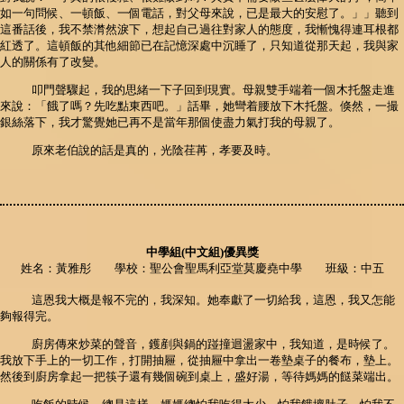
如一句問候、一頓飯、一個電話，對父母來說，已是最大的安慰了。」」聽到
這番話後，我不禁潸然淚下，想起自己過往對家人的態度，我慚愧得連耳根都
紅透了。這頓飯的其他細節已在記憶深處中沉睡了，只知道從那天起，我與家
人的關係有了改變。
叩門聲驟起，我的思緒一下子回到現實。母親雙手端着一個木托盤走進
來說：「餓了嗎？先吃點東西吧。」話畢，她彎着腰放下木托盤。倏然，一撮
銀絲落下，我才驚覺她已再不是當年那個使盡力氣打我的母親了。
原來老伯說的話是真的，光陰荏苒，孝要及時。
中學組(中文組)優異獎
姓名：黃雅彤 學校：聖公會聖馬利亞堂莫慶堯中學 班級：中五
這恩我大概是報不完的，我深知。她奉獻了一切給我，這恩，我又怎能
夠報得完。
廚房傳來炒菜的聲音，鑊剷與鍋的踫撞迴盪家中，我知道，是時候了。
我放下手上的一切工作，打開抽屜，從抽屜中拿出一卷墊桌子的餐布，墊上。
然後到廚房拿起一把筷子還有幾個碗到桌上，盛好湯，等待媽媽的餸菜端出。