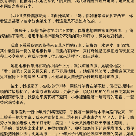
沒有喘順，使催著我和她去拿剩下的東西。我跟著她走到屋外走廊，走廊竟還
有兩倍之多的行李。
我非但沒有體諒我媽，還向她嗔道：「媽，你幹嘛帶這麼多東西來。你
看這是甚麼？連水餃也帶來了，我這兒又不是沒有吃的。」
「傻孩子，我是怕著你在這吃不習慣，偶爾也想嚐嚐家鄉的味道。」我
媽強壓下喘息，邊用手袖擦掉額角分不清的雨水和汗水，微笑地對我說。
我蹲下看看我媽給我帶來五花八門的行李：辣椒醬、水餃皮、紅酒糟。
其中最值得一提的是兩根竹竿，目測約有兩米，真好奇她是怎樣把這倆玩意兒
帶上公交車的，在我記憶中，從老家來這裡至少倒三趟車。
她把兩根竹竿掛在我的小陽台上方，讓我晾曬衣服。她驕傲地說：
「看！細吧！又細又長又直，真不容易找到。」她獨個兒笑著，讚嘆這倆玩意
兒才配得上上海這等大城市，不知城裏人隨便搭兩條鐵線也能晾衣服。
後來，我搬家了，在收拾行李時，兩根竹竿實在帶不動，便把它拐到街
頭的垃圾場扔了。正當原途折返時，走著走著，頭頂紅彤彤的烈日被突如其來
的驟雨所取替，我竄進平房瓦礫下避雨，小巷裡彌漫著一層薄薄的雨霧，一聲
聲吆喝聲漸近。
定眼看到一個中年男子腳踏泥濘，手推著一輛獨輪木車向路口駛來，車
上撐著一把大雨傘，我不經意督見車上還有位已過耄耋之年的老人。此刻，路
旁水果攤的老板向男子打招呼，笑道：「今天又推老奶奶出來曬太陽啊。」
「是的，讓她多出來走動，免得她憋壞了。卻不知為何下起這場驟雨來，我便
趕緊把她推回去，免她著涼……」中年男子枯乾的臉頰露出淺淺的笑容，如此