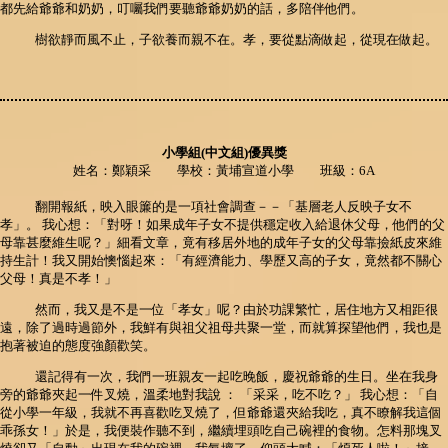
都先給爺爺和奶奶，叮囑我們要聽爺爺奶奶的話，多陪伴他們。
樹欲靜而風不止，子欲養而親不在。孝，要從點滴做起，從現在做起。
小學組(中文組)優異獎
姓名：鄭穎采 學校：黃埔宣道小學 班級：6A
翻開報紙，映入眼簾的是一項社會調查－－「基層老人反映子女不
孝」。 我心想：「對呀！如果成年子女不提供穩定收入給退休父母，他們的父
母靠甚麼維生呢？」細看文章，竟有移居外地的成年子女的父母靠撿紙皮來維
持生計！我又開始懊惱起來：「有經濟能力、學歷又高的子女，竟然都不關心
父母！真是不孝！」
然而，我又是不是一位「孝女」呢？由於功課繁忙，居住地方又相距很
遠，除了過時過節外，我鮮有與祖父祖母共聚一堂，而就算探望他們，我也是
抱著被迫的態度強顏歡笑。
還記得有一次，我們一班親友一起吃晚飯，慶祝爺爺的生日。坐在我身
旁的爺爺夾起一件叉燒，溫柔地對我說 ： 「采采，吃不吃？」 我心想：「自
從小學一年級，我就不再喜歡吃叉燒了，但爺爺還夾給我吃，真不瞭解我這個
乖孫女！」於是，我便裝作聽不到，繼續埋頭吃自己碗裡的食物。怎料那塊叉