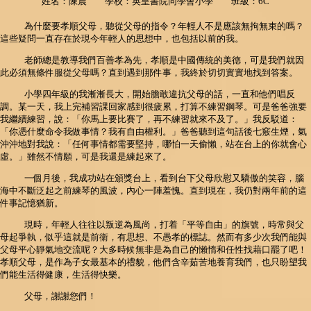
姓名：陳晨 學校：英皇書院同學會小學 班級：6C
為什麼要孝順父母，聽從父母的指令？年輕人不是應該無拘無束的嗎？
這些疑問一直存在於現今年輕人的思想中，也包括以前的我。
老師總是教導我們百善孝為先，孝順是中國傳統的美德，可是我們就因
此必須無條件服從父母嗎？直到遇到那件事，我終於切切實實地找到答案。
小學四年級的我漸漸長大，開始膽敢違抗父母的話，一直和他們唱反
調。某一天，我上完補習課回家感到很疲累，打算不練習鋼琴。可是爸爸強要
我繼續練習，說：「你馬上要比賽了，再不練習就來不及了。」我反駁道：
「你憑什麼命令我做事情？我有自由權利。」爸爸聽到這句話後七竅生煙，氣
沖沖地對我說：「任何事情都需要堅持，哪怕一天偷懶，站在台上的你就會心
虛。」雖然不情願，可是我還是練起來了。
一個月後，我成功站在頒獎台上，看到台下父母欣慰又驕傲的笑容，腦
海中不斷泛起之前練琴的風波，內心一陣羞愧。直到現在，我仍對兩年前的這
件事記憶猶新。
現時，年輕人往往以叛逆為風尚，打着「平等自由」的旗號，時常與父
母起爭執，似乎這就是前衞，有思想、不愚孝的標誌。然而有多少次我們能與
父母平心靜氣地交流呢？大多時候無非是為自己的懶惰和任性找藉口罷了吧！
孝順父母，是作為子女最基本的禮貌，他們含辛茹苦地養育我們，也只盼望我
們能生活得健康，生活得快樂。
父母，謝謝您們！