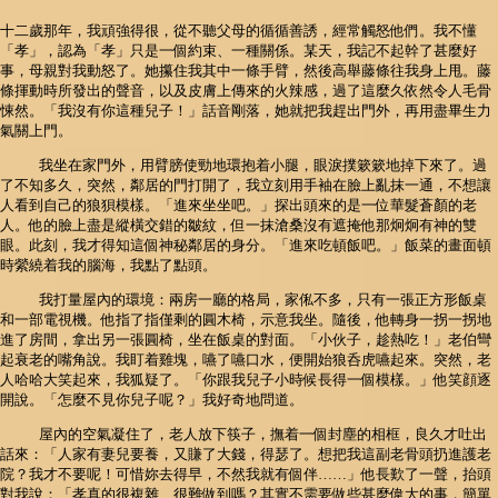
十二歲那年，我頑強得很，從不聽父母的循循善誘，經常觸怒他們。我不懂
「孝」，認為「孝」只是一個約束、一種關係。某天，我記不起幹了甚麼好
事，母親對我動怒了。她攥住我其中一條手臂，然後高舉藤條往我身上甩。藤
條揮動時所發出的聲音，以及皮膚上傳來的火辣感，過了這麼久依然令人毛骨
悚然。「我沒有你這種兒子！」話音剛落，她就把我趕出門外，再用盡畢生力
氣關上門。
我坐在家門外，用臂膀使勁地環抱着小腿，眼淚撲簌簌地掉下來了。過
了不知多久，突然，鄰居的門打開了，我立刻用手袖在臉上亂抹一通，不想讓
人看到自己的狼狽模樣。「進來坐坐吧。」探出頭來的是一位華髮蒼顏的老
人。他的臉上盡是縱橫交錯的皺紋，但一抹滄桑沒有遮掩他那炯炯有神的雙
眼。此刻，我才得知這個神秘鄰居的身分。「進來吃頓飯吧。」飯菜的畫面頓
時縈繞着我的腦海，我點了點頭。
我打量屋內的環境：兩房一廳的格局，家俬不多，只有一張正方形飯桌
和一部電視機。他指了指僅剩的圓木椅，示意我坐。隨後，他轉身一拐一拐地
進了房間，拿出另一張圓椅，坐在飯桌的對面。「小伙子，趁熱吃！」老伯彎
起衰老的嘴角說。我盯着雞塊，嚥了嚥口水，便開始狼呑虎嚥起來。突然，老
人哈哈大笑起來，我狐疑了。「你跟我兒子小時候長得一個模樣。」他笑顔逐
開說。「怎麼不見你兒子呢？」我好奇地問道。
屋內的空氣凝住了，老人放下筷子，撫着一個封塵的相框，良久才吐出
話來：「人家有妻兒要養，又賺了大錢，得瑟了。想把我這副老骨頭扔進護老
院？我才不要呢！可惜妳去得早，不然我就有個伴……」他長歎了一聲，抬頭
對我說：「孝真的很複雜、很難做到嗎？其實不需要做些甚麼偉大的事，簡單