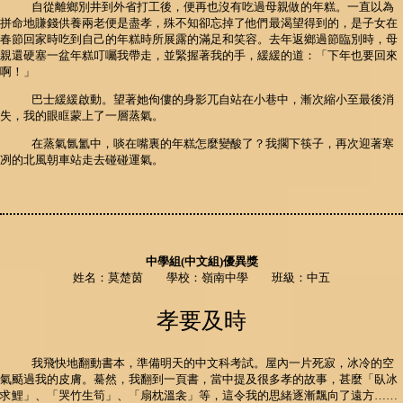
自從離鄉別井到外省打工後，便再也沒有吃過母親做的年糕。一直以為
拼命地賺錢供養兩老便是盡孝，殊不知卻忘掉了他們最渴望得到的，是子女在
春節回家時吃到自己的年糕時所展露的滿足和笑容。去年返鄉過節臨別時，母
親還硬塞一盆年糕叮囑我帶走，並緊握著我的手，緩緩的道：「下年也要回來
啊！」
巴士緩緩啟動。望著她佝僂的身影兀自站在小巷中，漸次縮小至最後消
失，我的眼眶蒙上了一層蒸氣。
在蒸氣氤氳中，啖在嘴裏的年糕怎麼變酸了？我擱下筷子，再次迎著寒
冽的北風朝車站走去碰碰運氣。
中學組(中文組)優異獎
姓名：莫楚茵 學校：嶺南中學 班級：中五
孝要及時
我飛快地翻動書本，準備明天的中文科考試。屋內一片死寂，冰冷的空
氣颳過我的皮膚。驀然，我翻到一頁書，當中提及很多孝的故事，甚麼「臥冰
求鯉」、「哭竹生筍」、「扇枕溫衾」等，這令我的思緒逐漸飄向了遠方……