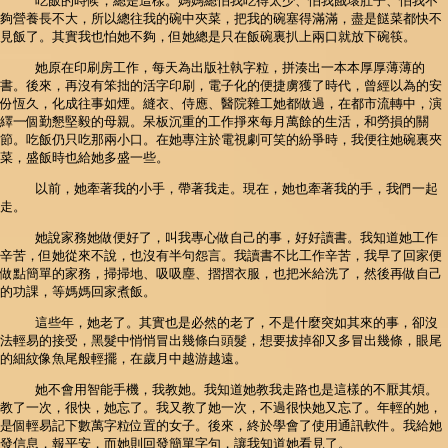
吃飯的時候，總是這樣。媽媽總怕我吃得太少、怕我餓壞肚子、怕我不
夠營養長不大，所以總往我的碗中夾菜，把我的碗塞得滿滿，盡是餸菜都快不
見飯了。其實我也怕她不夠，但她總是只在飯碗裏扒上兩口就放下碗筷。
她原在印刷房工作，每天為出版社執字粒，拼湊出一本本厚厚薄薄的
書。後來，再沒有笨拙的活字印刷，電子化的便捷虜獲了時代，曾經以為的安
份恆久，化成往事如煙。縫衣、侍應、醫院雜工她都做過，在都市流轉中，演
繹一個勤懇堅毅的母親。呆板沉重的工作掙來每月萬餘的生活，和勞損的關
節。吃飯仍只吃那兩小口。在她專注於電視劇可笑的紛爭時，我便往她碗裏夾
菜，盛飯時也給她多盛一些。
以前，她牽著我的小手，帶著我走。現在，她也牽著我的手，我們一起
走。
她說家務她做便好了，叫我專心做自己的事，好好讀書。我知道她工作
辛苦，但她從來不說，也沒有半句怨言。我讀書不比工作辛苦，我早了回家便
做點簡單的家務，掃掃地、吸吸塵、摺摺衣服，也把米給洗了，然後再做自己
的功課，等媽媽回家煮飯。
這些年，她老了。其實也是必然的老了，不是什麼突如其來的事，卻沒
法輕易的接受，黑髮中悄悄冒出幾條白頭髮，想要拔掉卻又多冒出幾條，眼尾
的細紋像魚尾般輕擺，在歲月中越游越遠。
她不會用智能手機，我教她。我知道她教我走路也是這樣的不厭其煩。
教了一次，很快，她忘了。我又教了她一次，不過很快她又忘了。年輕的她，
是個輕易記下數萬字粒位置的女子。後來，終於學會了使用通訊軟件。我給她
發信息，報平安，而她則回發簡單字句，讓我知道她看見了。