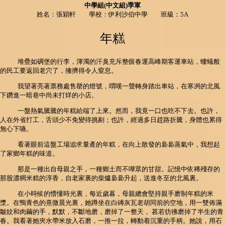
中學組(中文組)季軍
姓名：張穎軒 學校：伊利沙伯中學 班級：5A
年糕
堆疊如碉堡的行李，渾濁的汗臭充斥整個春運高峰期客運車站，螻蟻般
的民工要返回老穴了，擁擠得令人窒息。
我望著亮著票務處售罄的燈號，喟嘆一聲轉身踏出車站，在寒冽的北風
下鑽進一暗巷中尚未打烊的小店。
一盤熱氣騰騰的年糕給端了上來。然而，我竟一口也吃不下去。也許，
人在外省打工，舌頭少不免變得挑剔；也許，經過多日趕路折騰，身體也累得
無心下嚥。
看著眼前這盤工場追求量產的年糕，在向上散發的裊裊蒸氣中，我想起
了家鄉年糕的味道。
那是一種出自母親之手，一種鄉土而不嘩眾的甘甜。記憶中依稀殘存的
那股濃稠米糕的淳香，自老家裏的柴爐裊裊升起，送進冬至的北風裏。
在小時候的懵懂時光裏，每近歲暮，母親總會堅持親手磨制年糕的米
漿。在鴨青色的熹微晨光裏，她蹲坐在白磚灰瓦老胡同前的空地，用一雙佈滿
皺紋和肉繭的手，默默，不斷地磨，磨掉了一整天， 甚若彷彿磨掉了半生的青
春。我看著她夾水帶米放入石磨，一推一拉，轉動着沉重的手柄。她說，用石